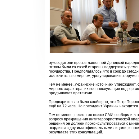
руководители провозглашенной Донецкой народно
готовы были со своей стороны поддержать време
государства. Предполагалось, что в срок до сего
исключительно мирном, урегулировании вооружен
Тем не менее, Украинские источники утверждают, 
мирного характера, их военнослужащие подверга
предъявляет претензии.
Предварительно было сообщено, что Петр Пороше
ещё на 72 часа. Но президент Украины находится в
Тем не менее, несколько позже СМИ сообщили, ч
вопросу прекращения антитеррористической опера
решения он должен проконсультироваться с мин
гвардии и с другими официальными лицами, и пос
результате этих консультаций.