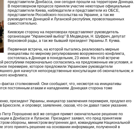
представители Донбасса, они сегодня прошли на территории Донецка.
В переговорном процессе приняли участие некоторые официальные
представители Киева, наблюдатели и представители из ОБСЕ,
представители Российского посольства на Украине, а так же
руководители Донецкой и Луганской республик, провозглашенных
самостоятельно.
Киевскую сторону на переговорах представляют руководитель
организации "Украинский выбор" В.Медведчук, Н. Шуфрич, депутат
Верховной рады, а так же бывший президент Украины Л. Кучма.
Первичная встреча, на которой пытались реализовать мирные
инициативы по мирному регулированию вооруженного конфликта,
состоялась в Донецке в понедельник, 23 июня. На этой встрече
й республики первоначально согласились на предложенные им условия, и
нное перемирие, которое предложили Украинские руководители
дняшнего дня начнутся непосредственные консультации об окончательном, и
ного конфликта.
о фактах столкновений. Они сообщают, что, несмотря на инициативы
ются постоянным атакам и нападениям. Донецкая сторона тоже
нко, президент Украины, инициатор заключения перемирия, продлил его
 Брюсселе, и опроверг, заявление, сказав, что он давал такое указание.
то Петр Порошенко всё же сегодня примет окончательное решение по
ции в Донбассе и Луганске. Президент заявил, что пред принятием
истром обороны, министром внутренних дел, командующим Национальной
ле этого принять решение на основании информации, полученной в