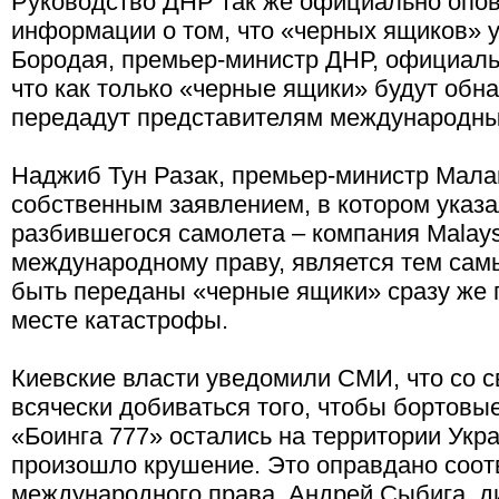
Руководство ДНР так же официально опов
информации о том, что «черных ящиков» у
Бородая, премьер-министр ДНР, официаль
что как только «черные ящики» будут обн
передадут представителям международны
Наджиб Тун Разак, премьер-министр Мала
собственным заявлением, в котором указал
разбившегося самолета – компания Malaysia
международному праву, является тем сам
быть переданы «черные ящики» сразу же 
месте катастрофы.
Киевские власти уведомили СМИ, что со с
всячески добиваться того, чтобы бортов
«Боинга 777» остались на территории Укра
произошло крушение. Это оправдано соо
международного права. Андрей Сыбига, д