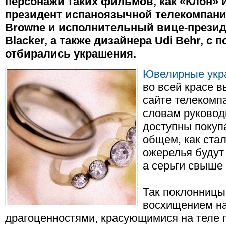
персонажи таких фильмов, как «Клон» 
президент испаноязычной телекомпани
Browne и исполнительный вице-презид
Blacker, а также дизайнера Udi Behr, с
отбирались украшения.
Ювелирные укр
во всей красе 
сайте телекомпа
словам руковод
доступны покуп
общем, как стал
ожерелья будут
а серьги свыше
Так поклонницы
восхищением н
драгоценностями, красующимися на теле 