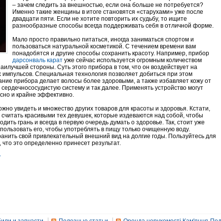
– зачем следить за внешностью, если она больше не потребуется?
Именно такие женщины в итоге становятся «старухами» уже после
двадцати пяти. Если не хотите повторить их судьбу, то ищите
разнообразные способы всегда поддерживать себя в отличной форме.
Мало просто правильно питаться, иногда заниматься спортом и
пользоваться натуральной косметикой. С течением времени вам
понадобятся и другие способы сохранить красоту. Например, прибор
дарсонваль карат
уже сейчас используется огромным количеством
аилучшей стороны. Суть этого прибора в том, что он воздействует на
 импульсов. Специальная технология позволяет добиться при этом
ание прибора делает волосы более здоровыми, а также избавляет кожу от
 сердечнососудистую систему и так далее. Применять устройство могут
сно и крайне эффективно.
жно увидеть и множество других товаров для красоты и здоровья. Кстати,
 считать красивыми тех девушек, которые издеваются над собой, чтобы
ить грань и всегда в первую очередь думать о здоровье. Так, стоит уже
пользовать его, чтобы употреблять в пищу только очищенную воду.
хранить свой привлекательный внешний вид на долгие годы. Пользуйтесь для
 что это определенно принесет результат.
y