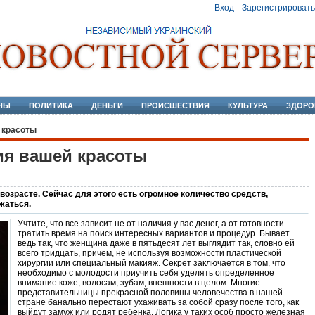
Вход
Зарегистрировать
НЫ
ПОЛИТИКА
ДЕНЬГИ
ПРОИСШЕСТВИЯ
КУЛЬТУРА
ЗДОРО
 красоты
ия вашей красоты
озрасте. Сейчас для этого есть огромное количество средств,
жаться.
Учтите, что все зависит не от наличия у вас денег, а от готовности
тратить время на поиск интересных вариантов и процедур. Бывает
ведь так, что женщина даже в пятьдесят лет выглядит так, словно ей
всего тридцать, причем, не используя возможности пластической
хирургии или специальный макияж. Секрет заключается в том, что
необходимо с молодости приучить себя уделять определенное
внимание коже, волосам, зубам, внешности в целом. Многие
представительницы прекрасной половины человечества в нашей
стране банально перестают ухаживать за собой сразу после того, как
выйдут замуж или родят ребенка. Логика у таких особ просто железная