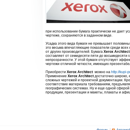
при использовании бумага практически не дает ус
чертеже, сохраняются в заданном виде.
Усадка этого вида бумаги не превышает половины 
это весьма впечатляющие показатели среди все
от других производителей. Бумага
Xerox Architect
составляет от семидесяти пяти до восьмидесяти г
непрозрачности. У этой бумаги отсутствует эффе
чертежи отличной четкости, имеющих презентабе
Приобрести
Xerox Architect
можно на
http://kupi-pr
Применение
Xerox Architect
достаточно широко, 
сложных чертежей и проектной документации. Кро
соответствие материала требованиям, предъявляе
географических системах. Ну и еще одной сферой
продукции, презентации и макеты, плакаты и афиши