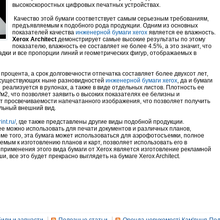
высокоскоростных цифровых печатных устройствах.
Качество этой бумаги соответствует самым серьезным требованиям,
предъявляемым к подобного рода продукции. Одним из основных
показателей качества
инженерной бумаги xerox
является ее влажность.
Xerox Architect
демонстрирует самые высокие результаты по этому
показателю, влажность ее составляет не более 4.5%, а это значит, что
адки и все пропорции линий и геометрических фигур, отображаемых в
процента, а срок долговечности отпечатка составляет более двухсот лет,
х существующих ныне разновидностей
инженерной бумаги xerox
, да и бумаги
реализуется в рулонах, а также в виде отдельных листов. Плотность ее
/м2, что позволяет заявить о высоких показателях ее белизны и
кт просвечиваемости напечатанного изображения, что позволяет получить
льный внешний вид.
int.ru/
, где также представлены другие виды подобной продукции.
ее можно использовать для печати документов и различных планов,
ме того, эта бумага может использоваться для аэрофотосъемки, полное
мым к изготовлению планов и карт, позволяет использовать его в
 применения этого вида бумаги от Xerox является изготовление рекламной
, все это будет прекрасно выглядеть на бумаге Xerox Architect.