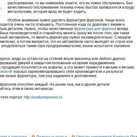
распоряжении, то вы наверняка знаете, что их нужно обслуживать. Без
качественного обслуживания техника очень быстро превратится в груду
металлолома, которая вряд ли будет ездить.
Особое внимание нужно уделить фурнитуре фургонов. Чаще всего
иходится очень часто открывать. Постоянная езда по дорогам с ямами и
юбым деталям. Нужно, чтобы качественная
фурнитура для фургона
всегда
ойных производителей и старайтесь менять сразу же после того, как такая
нный автомобиль, то менять фурнитуру нужно незамедлительно. Слишком
мелочах, а потом жалуются, что их автомобили часто выходят из строя или
ит уподобляться таким горе-предпринимателям, иначе испытаете огромное
ургон, когда он остается на стоянке возле магазина или любого другого
ддержание дверей в закрытом положении на время передвижения.
о продукция посыплется на асфальт, а это может привести к весьма и весьма
онов
от хорошо зарекомендовавшего себя производителя и результат
 Чем лучше фурнитура, тем она надежнее и долговечнее.
фургонов способен каждый. На рынке она, как и другие детали
йтесь этим в своих интересах.
етите портал:
http://uralkomponent.ru