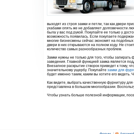
выходят из строя замки и петли, так как двери пр
ухабами опять же не добавляет долговечности л
была у вас под рукой. Покупайте ее только у дост
возможность появилась. Если покупаете подержа
многие бизнесмены сейчас экономят на подобных 
двери в них открываются на полном ходу. Не сто
количество самых разнообразных проблем.
Замки нужны не только для того, чтобы запирать ф
заведения. Главной функцией замка является по
Внезапное раскрытие створок приведет к тому, чт
значительному ущербу. Покупайте
замки для фург
будет именно таким, каким вы хотите его видеть.
Как видите, выбрать качественную фурнитуру для 
представлена в большом многообразии. Воспользу
Чтобы узнать больше полезной информации, пос