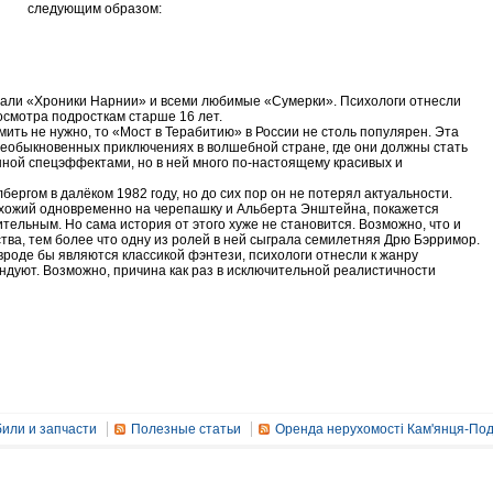
следующим образом:
опали «Хроники Нарнии» и всеми любимые «Сумерки». Психологи отнесли
осмотра подросткам старше 16 лет.
мить не нужно, то «Мост в Терабитию» в России не столь популярен. Эта
необыкновенных приключениях в волшебной стране, где они должны стать
ной спецэффектами, но в ней много по-настоящему красивых и
ргом в далёком 1982 году, но до сих пор он не потерял актуальности.
охожий одновременно на черепашку и Альберта Энштейна, покажется
ельным. Но сама история от этого хуже не становится. Возможно, что и
тва, тем более что одну из ролей в ней сыграла семилетняя Дрю Бэрримор.
вроде бы являются классикой фэнтези, психологи отнесли к жанру
ендуют. Возможно, причина как раз в исключительной реалистичности
или и запчасти
Полезные статьи
Оренда нерухомості Кам'янця-Под