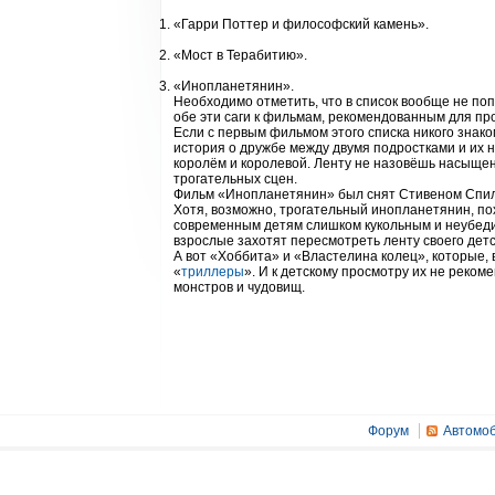
«Гарри Поттер и философский камень».
«Мост в Терабитию».
«Инопланетянин».
Необходимо отметить, что в список вообще не п
обе эти саги к фильмам, рекомендованным для пр
Если с первым фильмом этого списка никого знако
история о дружбе между двумя подростками и их 
королём и королевой. Ленту не назовёшь насыщен
трогательных сцен.
Фильм «Инопланетянин» был снят Стивеном Спилбе
Хотя, возможно, трогательный инопланетянин, п
современным детям слишком кукольным и неубедит
взрослые захотят пересмотреть ленту своего детс
А вот «Хоббита» и «Властелина колец», которые, 
«
триллеры
». И к детскому просмотру их не реком
монстров и чудовищ.
Форум
Автомоб