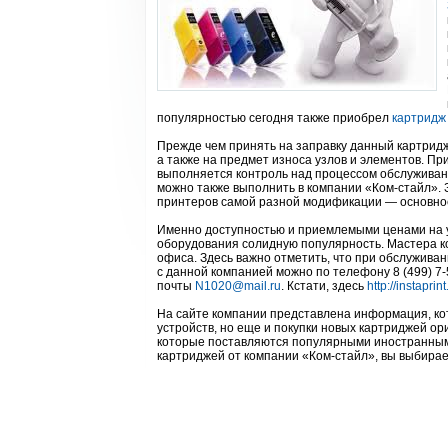
популярностью сегодня также приобрел
картридж
Прежде чем принять на заправку данный картридж,
а также на предмет износа узлов и элементов. Пр
выполняется контроль над процессом обслуживани
можно также выполнить в компании «Ком-стайл». 
принтеров самой разной модификации — основно
Именно доступностью и приемлемыми ценами на у
оборудования солидную популярность. Мастера ко
офиса. Здесь важно отметить, что при обслуживан
с данной компанией можно по телефону 8 (499) 7-5
почты
N1020@mail.ru
. Кстати, здесь
http://instaprint
На сайте компании представлена информация, кот
устройств, но еще и покупки новых картриджей о
которые поставляются популярными иностранными
картриджей от компании «Ком-стайл», вы выбирае