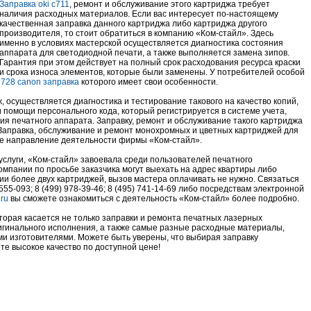
Заправка oki c711
, ремонт и обслуживание этого картриджа требует
наличия расходных материалов. Если вас интересует по-настоящему
качественная заправка данного картриджа либо картриджа другого
производителя, то стоит обратиться в компанию «Ком-стайл». Здесь
именно в условиях мастерской осуществляется диагностика состояния
аппарата для светодиодной печати, а также выполняется замена зипов.
Гарантия при этом действует на полный срок расходования ресурса краски
и срока износа элементов, которые были заменены. У потребителей особой
 728 canon заправка
которого имеет свои особенности.
 осуществляется диагностика и тестирование такового на качество копий,
и помощи персонального кода, который регистрируется в системе учета,
я печатного аппарата. Заправку, ремонт и обслуживание такого картриджа
Заправка, обслуживание и ремонт монохромных и цветных картриджей для
е направление деятельности фирмы «Ком-стайл».
слуги, «Ком-стайл» завоевала среди пользователей печатного
мпании по просьбе заказчика могут выехать на адрес квартиры либо
ии более двух картриджей, вызов мастера оплачивать не нужно. Связаться
55-093; 8 (499) 978-39-46; 8 (495) 741-14-69 либо посредствам электронной
.ru
вы сможете ознакомиться с деятельность «Ком-стайл» более подробно.
орая касается не только заправки и ремонта печатных лазерных
ригинального исполнения, а также самые разные расходные материалы,
 изготовителями. Можете быть уверены, что выбирая заправку
те высокое качество по доступной цене!