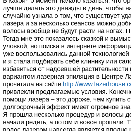
В какой-то момент начало казаться, что бр
лучше делать это дважды в день, чтобы н
случайно узнала о том, что существует у
лазера и за несколько сеансов можно доби
волосы вообще не будут расти на ногах. 
Тогда мне это показалось сказкой и вымы
уловкой, но поиска в интернете информаци
уже воспользовались данной технологией 
и я стала подбирать себе клинику или сал
избавиться от надоевшей растительности
вариантом лазерная эпиляция в Центре Ла
прочитала на сайте
http://www.lazerhouse.
привлекли предлагаемые условия. Конечно
помощи лазера – это дороже, чем купить с
долгосрочный эффект имеет огромное зна
Я прошла несколько процедур и волосы д
начали редеть, а потом и вовсе пропали. 
волос лазером навсегда является вполне 