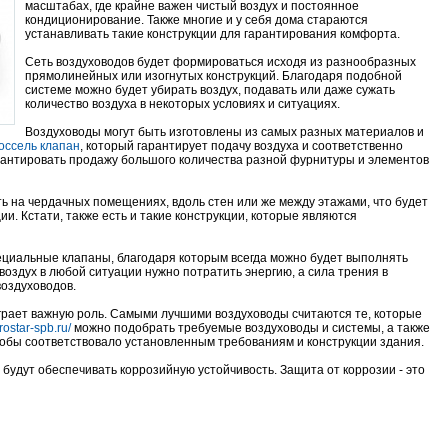
масштабах, где крайне важен чистый воздух и постоянное
кондиционирование. Также многие и у себя дома стараются
устанавливать такие конструкции для гарантирования комфорта.
Сеть воздуховодов будет формироваться исходя из разнообразных
прямолинейных или изогнутых конструкций. Благодаря подобной
системе можно будет убирать воздух, подавать или даже сужать
количество воздуха в некоторых условиях и ситуациях.
Воздуховоды могут быть изготовлены из самых разных материалов и
оссель клапан
, который гарантирует подачу воздуха и соответственно
арантировать продажу большого количества разной фурнитуры и элементов
ь на чердачных помещениях, вдоль стен или же между этажами, что будет
и. Кстати, также есть и такие конструкции, которые являются
пециальные клапаны, благодаря которым всегда можно будет выполнять
воздух в любой ситуации нужно потратить энергию, а сила трения в
воздуховодов.
играет важную роль. Самыми лучшими воздуховоды считаются те, которые
erostar-spb.ru/
можно подобрать требуемые воздуховоды и системы, а также
тобы соответствовало установленным требованиям и конструкции здания.
 будут обеспечивать коррозийную устойчивость. Защита от коррозии - это