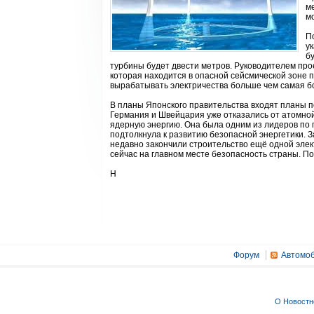
м
м
П
у
б
турбины будет двести метров. Руководителем прое
которая находится в опасной сейсмической зоне 
вырабатывать электричества больше чем самая б
В планы Японского правительства входят планы по
Германия и Швейцария уже отказались от атомной
ядерную энергию. Она была одним из лидеров по 
подтолкнула к развитию безопасной энергетики. 
недавно закончили строительство ещё одной эле
сейчас на главном месте безопасность страны. По
Н
Форум
Автомоб
О Новостн