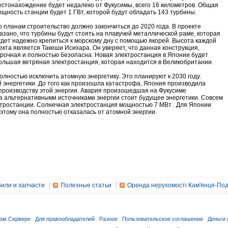
естонахождение будет недалеко от Фукусимы, всего 16 километров. Общая
ощность станции будет 1 ГВт, которой будут обладать 143 турбины.
о планам строительство должно закончиться до 2020 года. В проекте
казано, что турбины будут стоять на плавучей металлической раме, которая
удет надежно крепиться к морскому дну с помощью якорей. Высота каждой
кта является Такеши Исихара. Он уверяет, что данная конструкция,
прочная и полностью безопасна. Новая электростанция в Японии будет
ольшая ветряная электростанция, которая находится в Великобритании.
лностью исключить атомную энергетику. Это планируют к 2030 году.
 энергетики. До того как произошла катастрофа, Япония производила
производству этой энергии. Авария произошедшая на Фукусиме
За альтернативными источниками энергии стоит будущее энергетики. Совсем
ктростанции. Солнечная электростанция мощностью 7 МВт . Для Японии
этому она полностью отказалась от атомной энергии.
или и запчасти
Полезные статьи
Оренда нерухомості Кам'янця-Под
ом Сервере
Для правообладателей
Разное
Пользовательское соглашение
Деньги 