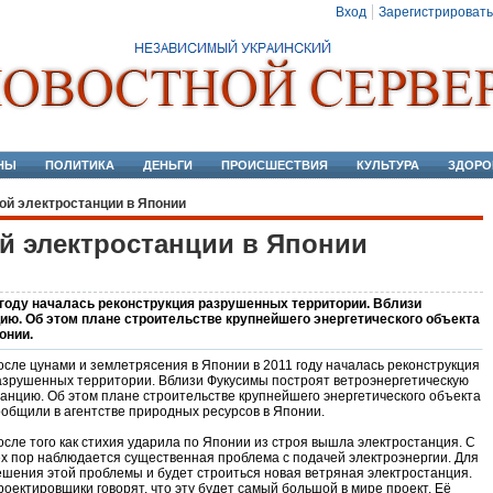
Вход
Зарегистрировать
НЫ
ПОЛИТИКА
ДЕНЬГИ
ПРОИСШЕСТВИЯ
КУЛЬТУРА
ЗДОРО
ой электростанции в Японии
й электростанции в Японии
 году началась реконструкция разрушенных территории. Вблизи
ю. Об этом плане строительстве крупнейшего энергетического объекта
онии.
осле цунами и землетрясения в Японии в 2011 году началась реконструкция
азрушенных территории. Вблизи Фукусимы построят ветроэнергетическую
танцию. Об этом плане строительстве крупнейшего энергетического объекта
ообщили в агентстве природных ресурсов в Японии.
осле того как стихия ударила по Японии из строя вышла электростанция. С
ех пор наблюдается существенная проблема с подачей электроэнергии. Для
ешения этой проблемы и будет строиться новая ветряная электростанция.
роектировщики говорят, что эту будет самый большой в мире проект. Её