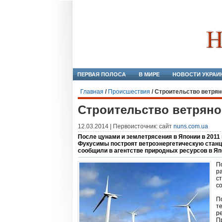
ПЕРВАЯ ПОЛОСА
В МИРЕ
НОВОСТИ УКРАИ
Главная
/
Происшествия
/
Строительство ветрян
Строительство ветряно
12.03.2014 | Первоисточник: сайт
nuns.com.ua
После цунами и землетрясения в Японии в 2011
Фукусимы построят ветроэнергетическую станци
сообщили в агентстве природных ресурсов в Яп
П
р
с
с
П
т
р
П