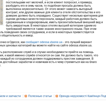
постояльцами нет мелочей, и если клиент попросил, к примеру,
разбудить его в семь часов, то подобная просьба должна быть
выполнена неукоснительно. От этого может зависеть выгодный
контракт, или другие важные для клиента отеля обстоятельства и его
доверие должно быть оправдано. Существует несколько критериев для
оценки деловых качеств персонала, каждый работник должен быть
сдержанным и хладнокровным, иметь презентабельный внешний вид и
быть аккуратным. В некоторых отелях высшей категории одним из
требований является также знание иностранного языка. При этом
ь поведения своих сотрудников, и если в некоторых приветствуется
я общительность и юмор.
очно в Одессе, как
сообщает odessa.vlasne.ua
- это лучший вариант
ых ценовых категорий вы можете найти на сайте odessa.vlasne.ua.
ть расположение служб и в случае необходимости прийти на помощь
я, к какой именно службе относится он сам. Не должно быть такого, что
, каждый из сотрудников должен поддерживать престиж заведения. В
 достойные заработки и новичкам есть к чему стремиться как на благо
.
или и запчасти
Полезные статьи
Оренда нерухомості Кам'янця-Под