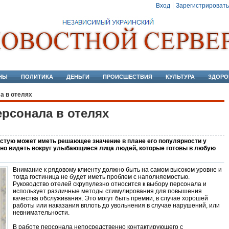
Вход
Зарегистрировать
НЫ
ПОЛИТИКА
ДЕНЬГИ
ПРОИСШЕСТВИЯ
КУЛЬТУРА
ЗДОРО
а в отелях
ерсонала в отелях
астую может иметь решающее значение в плане его популярности у
тно видеть вокруг улыбающиеся лица людей, которые готовы в любую
Внимание к рядовому клиенту должно быть на самом высоком уровне и
тогда гостиница не будет иметь проблем с наполняемостью.
Руководство отелей скрупулезно относится к выбору персонала и
использует различные методы стимулирования для повышения
качества обслуживания. Это могут быть премии, в случае хорошей
работы или наказания вплоть до увольнения в случае нарушений, или
невнимательности.
В работе персонала непосредственно контактирующего с