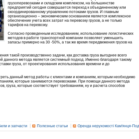
грузоперевозками и складским комплексом, на большинстве
предприятий сегодня совершается переход к объединенному или
скоординированному управлению потоками грузов. И главным
организационно – экономическим основанием является комплексное
обеспечение учета всех затрат на перевозку грузов, а не только
тарифов на перевозку.
Согласно проведенным исследованием, использование логистических
методов в работе транспортной компании позволяет уменьшить
запасы примерно на 30 -50%, а так же время передвижения грузов на
ния такой производственно задачи, как доставка груза выгоднее всего
вой данного метода является системный подход. Именно благодаря такому
тавки груза, от проектирования использования времени и до
реть данный метод работы с клиентами и компаниям, которым необходимо
компаниям, которые занимаются перевозками. При помощи данного метода
ов, груза, которые соответствует требованиям, ну и расчета способов
или и запчасти
Полезные статьи
Оренда нерухомості Кам'янця-Под