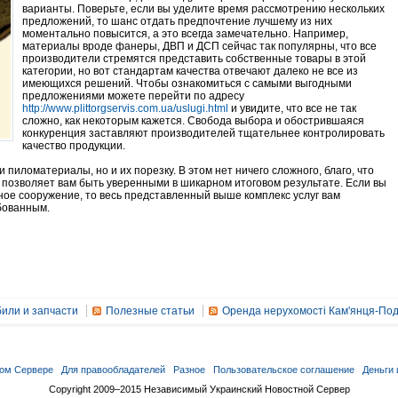
варианты. Поверьте, если вы уделите время рассмотрению нескольких
предложений, то шанс отдать предпочтение лучшему из них
моментально повысится, а это всегда замечательно. Например,
материалы вроде фанеры, ДВП и ДСП сейчас так популярны, что все
производители стремятся представить собственные товары в этой
категории, но вот стандартам качества отвечают далеко не все из
имеющихся решений. Чтобы ознакомиться с самыми выгодными
предложениями можете перейти по адресу
http://www.plittorgservis.com.ua/uslugi.html
и увидите, что все не так
сложно, как некоторым кажется. Свобода выбора и обострившаяся
конкуренция заставляют производителей тщательнее контролировать
качество продукции.
пиломатериалы, но и их порезку. В этом нет ничего сложного, благо, что
позволяет вам быть уверенными в шикарном итоговом результате. Если вы
ное сооружение, то весь представленный выше комплекс услуг вам
бованным.
или и запчасти
Полезные статьи
Оренда нерухомості Кам'янця-Под
ом Сервере
Для правообладателей
Разное
Пользовательское соглашение
Деньги 
Copyright 2009–2015 Независимый Украинский Новостной Сервер