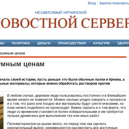
Вход
Зарегистрировать
НЫ
ПОЛИТИКА
ДЕНЬГИ
ПРОИСШЕСТВИЯ
КУЛЬТУРА
ЗДОРО
азумным ценам
умным ценам
чала своей истории, пусть раньше это были обычные палки и бревна, а
льные материалы, которые можно обработать раствором против
В любом случае, деревом люди пользовались постоянно и в ближайшее
время ничего не изменится. Можно сколько угодно говорить о прогрессе
и о том, что рано или поздно все материалы будут синтетическими, но
пока ничего подобного не происходит. Важно сказать и о том факте, что
люди со временем становятся более избирательными и им требуется
лучшая древесина для выполнения тех или иных работ.
Пиломатериалов на рынке много, но перед тем, как сделать
окончательный выбор, рекомендуется рассмотреть все доступные