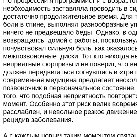
По профессии я программист и с возрасто
необходимость заставляла проводить в с
достаточно продолжительное время. Для т
боли в спине, выполнял разнообразные у
ничего не предвещало беды. Однако, в од
возвращаясь, домой с работы, поскользну
почувствовал сильную боль, как оказалос
межпозвоночные диски. Тот кто никогда 
неприятные сюрпризы и не поверит, что в
должен передвигаться согнувшись в «три п
современная медицина предлагает нескол
позвоночник в первоначальное состояние,
того, что подобная неприятность повторит
момент. Особенно этот риск велик вовремя
расслаблен, и невольное резкое движени
рецидив заболевания.
А с каждым новым таким моментом связан