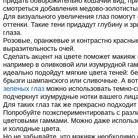
придать обворожительно кошачий вид, при
смотреться добавления медово-золотистых
Для визуального увеличения глаз помогу
оттенки. Такие тени придадут глубину и 
глаза.
Розовые, оранжевые и контрастно красные
выразительность очей.
Сделать акцент на цвете поможет макияж
например в оливковой или изумрудной гам
идеально подойдут мягкие цвета теней: б
брызги шампанского или сливочные. А во
зеленых глаз
можно использовать темно-си
подчеркнут изумрудные нотки вашего лица
Для таких глаз так же прекрасно подходи
Попробуйте поэкспериментировать с разл
цветовыми гаммами. Можно даже использ
и холодные цвета.
Но не забывайте, что макияж необходимо 