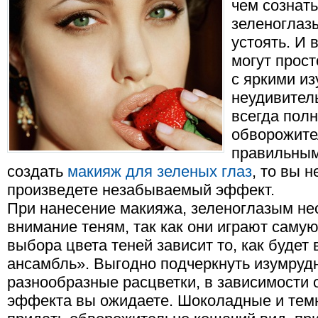
чем сознать
зеленоглаз
устоять. И
могут прост
с яркими и
неудивител
всегда полн
обворожите
правильным
создать
макияж для зеленых глаз
, то вы 
произведете незабываемый эффект.
При нанесение макияжа, зеленоглазым не
внимание теням, так как они играют саму
выбора цвета теней зависит то, как будет
ансамбль». Выгодно подчеркнуть изумрудн
разнообразные расцветки, в зависимости о
эффекта вы ожидаете. Шоколадные и темн