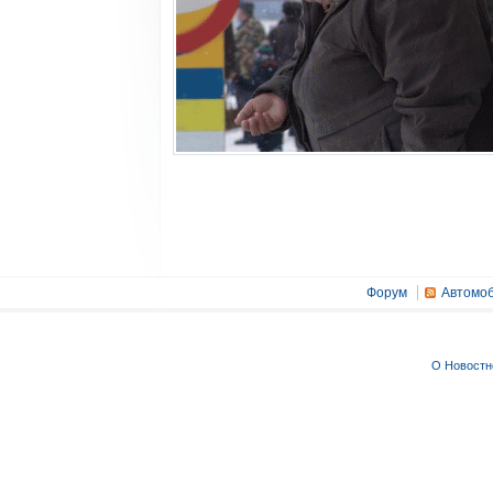
Форум
Автомоб
О Новостн