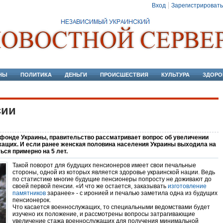
Вход
Зарегистрировать
НЫ
ПОЛИТИКА
ДЕНЬГИ
ПРОИСШЕСТВИЯ
КУЛЬТУРА
ЗДОРО
сии
 фонде Украины, правительство рассматривает вопрос об увеличении
жащих. И если ранее женская половина населения Украины выходила на
ься примерно на 5 лет.
Такой поворот для будущих пенсионеров имеет свои печальные
стороны, одной из которых является здоровье украинской нации. Ведь
по статистике многие будущие пенсионеры попросту не доживают до
своей первой пенсии. «И что же остается, заказывать
изготовление
памятников
заранее» - с иронией и печалью заметила одна из будущих
пенсионерок.
Что касается военнослужащих, то специальными ведомствами будет
изучено их положение, и рассмотрены вопросы затрагивающие
увеличение стажа военнослужащих для получения минимальной