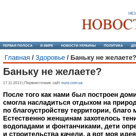
ПЕРВАЯ ПОЛОСА
В МИРЕ
НОВОСТИ УКРАИНЫ
ПОЛИТИКА
ДЕ
Главная
/
Здоровье
/
Баньку не желаете
Баньку не желаете?
17.11.2013 | Первоисточник: сайт
nuns.com.ua
После того как нами был построен доми
смогла насладиться отдыхом на природ
по благоустройству территории, благо 
Естественно женщинам захотелось тен
водопадами и фонтанчиками, дети опр
и строительства качели, а вот моя иде