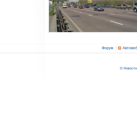
Форум
Автомоб
О Новостн