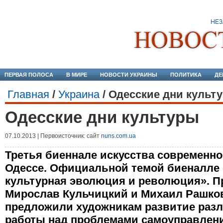
ПЕРВАЯ ПОЛОСА
В МИРЕ
НОВОСТИ УКРАИНЫ
ПОЛИТИКА
ДЕ
Главная
/
Украина
/
Одесские дни культ
Одесские дни культуры
07.10.2013 | Первоисточник: сайт
nuns.com.ua
Третья биеннале искусства современнос
Одессе. Официальной темой биеналле 
культурная эволюция и революция». П
Мирослав Кульчицкий и Михаил Рашков
предложили художникам развитие разл
работы над проблемами самоуправлени