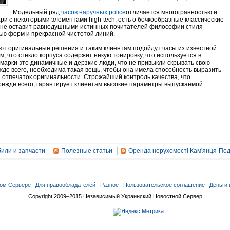
Модельный ряд
часов наручных police
отличается многогранностью и
ри с некоторыми элементами high-tech, есть о бочкообразные классические
ght не оставит равнодушными истинных почитателей философии стиля
ью форм и прекрасной чистотой линий.
ют оригинальные решения и таким клиентам подойдут часы из известной
, что стекло корпуса содержит некую тонировку, что используется в
марки это динамичные и дерзкие люди, что не привыкли скрывать свою
жде всего, необходима такая вещь, чтобы она имела способность выразить
 отпечаток оригинальности. Строжайший контроль качества, что
режде всего, гарантирует клиентам высокие параметры выпускаемой
или и запчасти
Полезные статьи
Оренда нерухомості Кам'янця-Под
ом Сервере
Для правообладателей
Разное
Пользовательское соглашение
Деньги 
Copyright 2009–2015 Независимый Украинский Новостной Сервер