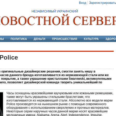
Вход
Зарегистрировать
НЫ
ПОЛИТИКА
ДЕНЬГИ
ПРОИСШЕСТВИЯ
КУЛЬТУРА
ЗДОРО
Police
 оригинальные дизайнерские решения, смогли занять нишу в
часов данного бренда изготавливается из нержавеющей стали или же
е покрытие, а также украшение кристаллами Swarowski, великолепными
ило, позволяет дизайнерской команде творить уникальнейший по
Часы оснащены красивейшими каучуковыми или кожаными ремешками,
также могут быть украшены стильными браслетами, что
изготавливаются из нержавеющей стали. Абсолютно все модели марки
Police производятся на нынешнем рынке с помощью современного
оборудования с использованием сверхлегких и прочных материалов.
Некоторые серии наручных часов данной марки носят красивейшие
мелодичные имена: Alabama, Arena, Alert, Independence, Impulse.