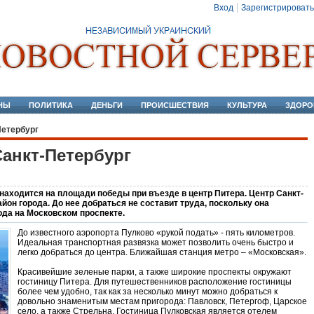
Вход
Зарегистрировать
НЫ
ПОЛИТИКА
ДЕНЬГИ
ПРОИСШЕСТВИЯ
КУЛЬТУРА
ЗДОРО
Петербург
Санкт-Петербург
аходится на площади победы при въезде в центр Питера. Центр Санкт-
он города. До нее добраться не составит труда, поскольку она
ода на Московском проспекте.
До известного аэропорта Пулково «рукой подать» - пять километров.
Идеальная транспортная развязка может позволить очень быстро и
легко добраться до центра. Ближайшая станция метро – «Московская».
Красивейшие зеленые парки, а также широкие проспекты окружают
гостиницу Питера. Для путешественников расположение гостиницы
более чем удобно, так как за несколько минут можно добраться к
довольно знаменитым местам пригорода: Павловск, Петергоф, Царское
село, а также Стрельна. Гостиница Пулковская является отелем