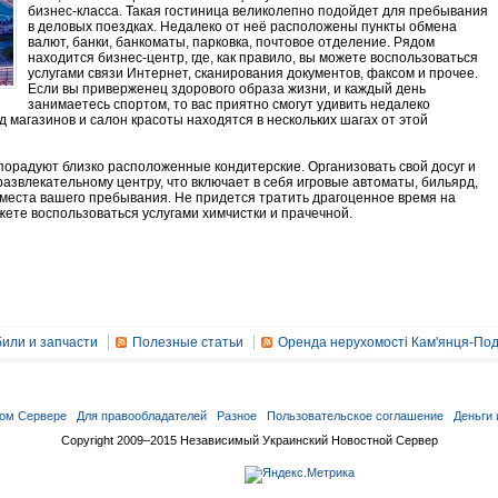
бизнес-класса. Такая гостиница великолепно подойдет для пребывания
в деловых поездках. Недалеко от неё расположены пункты обмена
валют, банки, банкоматы, парковка, почтовое отделение. Рядом
находится бизнес-центр, где, как правило, вы можете воспользоваться
услугами связи Интернет, сканирования документов, факсом и прочее.
Если вы приверженец здорового образа жизни, и каждый день
занимаетесь спортом, то вас приятно смогут удивить недалеко
 магазинов и салон красоты находятся в нескольких шагах от этой
орадуют близко расположенные кондитерские. Организовать свой досуг и
азвлекательному центру, что включает в себя игровые автоматы, бильярд,
 места вашего пребывания. Не придется тратить драгоценное время на
жете воспользоваться услугами химчистки и прачечной.
или и запчасти
Полезные статьи
Оренда нерухомості Кам'янця-Под
ом Сервере
Для правообладателей
Разное
Пользовательское соглашение
Деньги 
Copyright 2009–2015 Независимый Украинский Новостной Сервер