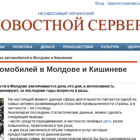
Вход
Зарегистрировать
НЫ
ПОЛИТИКА
ДЕНЬГИ
ПРОИСШЕСТВИЯ
КУЛЬТУРА
ЗДОРО
ка автомобилей в Молдове и Кишиневе
томобилей в Молдове и Кишиневе
тв в Молдове увеличивается день ото дня, а интенсивность
ионируют, за последние годы возросла в разы.
На настоящий момент данная сфера деятельности считается одной из
самых активно развивающихся отраслей промышленности страны, а в
частности – ее столицы.
Анализируя последние статистические данные, можно сделать
следующие выводы:
- число средств передвижения, в частности легковых
авто
, резко
повысилось, практически в три раза;
- в два раза увеличился объем товаров и услуг, которые
предоставляются на данном рынке;
- денежная сумма, которая теоретически могла бы быть направлена на