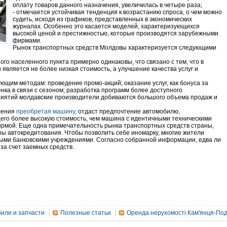
оплату товаров данного назначения, увеличилась в четыре раза;
- отмечается устойчивая тенденция к возрастанию спроса, о чем можно
судить, исходя из графиков, представленных в экономических
журналах. Особенно это касается моделей, характеризующихся
высокой ценой и престижностью, которые производятся зарубежными
фирмами.
Рынок транспортных средств Молдовы характеризуется следующими
ного населенного пункта примерно одинаковы, что связано с тем, что в
 является не более низкая стоимость, а улучшение качества услуг и
ющим методам: проведение промо-акций; оказание услуг, как бонуса за
нка в связи с сезоном; разработка программ более доступного
риятий молдавские производители добиваются большого объема продаж и
еления
преобретая машину
, отдаст предпочтение автомобилю,
го более высокую стоимость, чем машина с идентичными техническими
рмой. Еще одна примечательность рынка транспортных средств страны,
ы автокредитования. Чтобы позволить себе иномарку, многие жители
ными банковскими учреждениями. Согласно собранной информации, едва ли
за счет заемных средств.
или и запчасти
Полезные статьи
Оренда нерухомості Кам'янця-Под