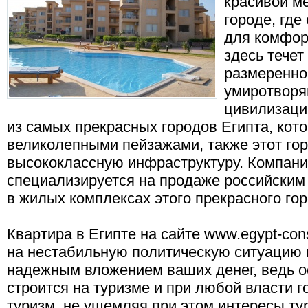
красивой м
городе, где
для комфор
здесь течет
размеренно
умиротворя
цивилизаци
из самых прекрасных городов Египта, кот
великолепными пейзажами, также этот го
высококлассную инфраструктуру. Компания
специализируется на продаже российским
в жилых комплексах этого прекрасного гор
Квартира в Египте на сайте www.egypt-cons
на нестабильную политическую ситуацию 
надежным вложением ваших денег, ведь о
строится на туризме и при любой власти г
туризм, не ущемляя при этом интересы ту