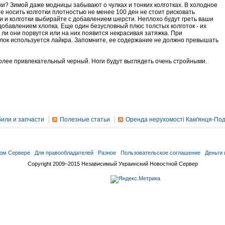
ки? Зимой даже модницы забывают о чулках и тонких колготках. В холодное
е носить колготки плотностью не менее 100 ден не стоит рисковать
и и колготки выбирайте с добавлением шерсти. Неплохо будут греть ваши
 добавлением хлопка. Еще один безусловный плюс толстых колготок - их
 ли они порвутся или на них появится некрасивая затяжка. При
улок используется лайкра. Запомните, ее содержание не должно превышать
более привлекательный черный. Ноги будут выглядеть очень стройными.
или и запчасти
Полезные статьи
Оренда нерухомості Кам'янця-Под
ом Сервере
Для правообладателей
Разное
Пользовательское соглашение
Деньги 
Copyright 2009–2015 Независимый Украинский Новостной Сервер