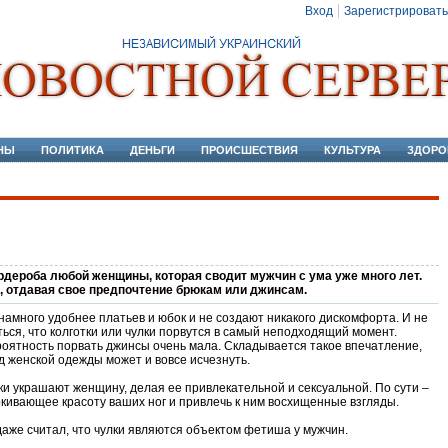
Вход
Зарегистрировать
НЫ
ПОЛИТИКА
ДЕНЬГИ
ПРОИСШЕСТВИЯ
КУЛЬТУРА
ЗДОРО
рдероба любой женщины, которая сводит мужчин с ума уже много лет.
, отдавая свое предпочтение брюкам или джинсам.
намного удобнее платьев и юбок и не создают никакого дискомфорта. И не
ься, что колготки или чулки порвутся в самый неподходящий момент.
роятность порвать джинсы очень мала. Складывается такое впечатление,
вид женской одежды может и вовсе исчезнуть.
ки украшают женщину, делая ее привлекательной и сексуальной. По сути –
кивающее красоту ваших ног и привлечь к ним восхищенные взгляды.
аже считал, что чулки являются объектом фетиша у мужчин.