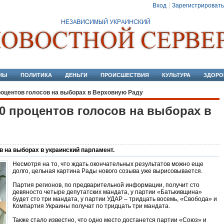
Вход
Зарегистрировать
НЫ
ПОЛИТИКА
ДЕНЬГИ
ПРОИСШЕСТВИЯ
КУЛЬТУРА
ЗДОРО
роцентов голосов на выборах в Верховную Раду
0 процентов голосов на выборах в
в на выборах в украинский парламент.
Несмотря на то, что ждать окончательных результатов можно еще
долго, цельная картина Рады нового созыва уже вырисовывается.
Партия регионов, по предварительной информации, получит сто
девяносто четыре депутатских мандата, у партии «Батькивщина»
будет сто три мандата, у партии УДАР – тридцать восемь, «Свобода» и
Компартия Украины получат по тридцать три мандата.
Также стало известно, что одно место достанется партии «Союз» и