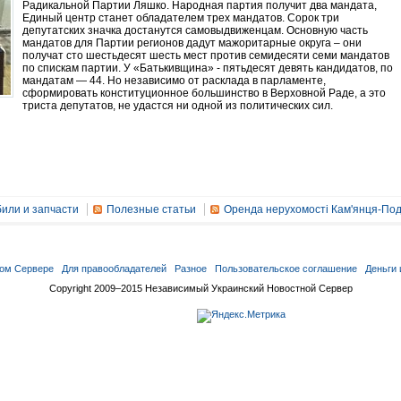
Радикальной Партии Ляшко. Народная партия получит два мандата,
Единый центр станет обладателем трех мандатов. Сорок три
депутатских значка достанутся самовыдвиженцам. Основную часть
мандатов для Партии регионов дадут мажоритарные округа – они
получат сто шестьдесят шесть мест против семидесяти семи мандатов
по спискам партии. У «Батькивщина» - пятьдесят девять кандидатов, по
мандатам — 44. Но независимо от расклада в парламенте,
сформировать конституционное большинство в Верховной Раде, а это
триста депутатов, не удастся ни одной из политических сил.
или и запчасти
Полезные статьи
Оренда нерухомості Кам'янця-Под
ом Сервере
Для правообладателей
Разное
Пользовательское соглашение
Деньги 
Copyright 2009–2015 Независимый Украинский Новостной Сервер