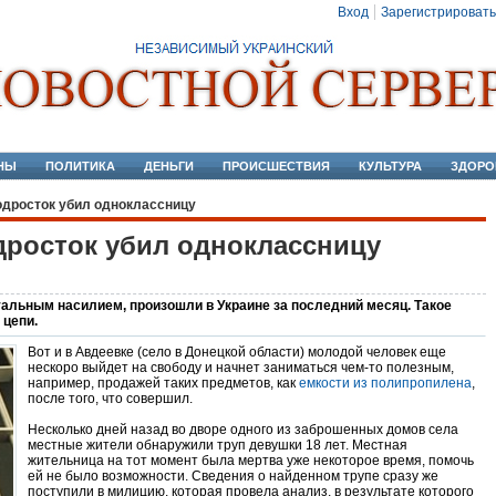
Вход
Зарегистрировать
НЫ
ПОЛИТИКА
ДЕНЬГИ
ПРОИСШЕСТВИЯ
КУЛЬТУРА
ЗДОРО
одросток убил одноклассницу
дросток убил одноклассницу
альным насилием, произошли в Украине за последний месяц. Такое
 цепи.
Вот и в Авдеевке (село в Донецкой области) молодой человек еще
нескоро выйдет на свободу и начнет заниматься чем-то полезным,
например, продажей таких предметов, как
емкости из полипропилена
,
после того, что совершил.
Несколько дней назад во дворе одного из заброшенных домов села
местные жители обнаружили труп девушки 18 лет. Местная
жительница на тот момент была мертва уже некоторое время, помочь
ей не было возможности. Сведения о найденном трупе сразу же
поступили в милицию, которая провела анализ, в результате которого