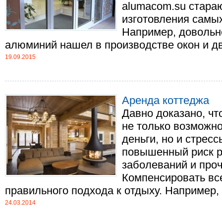
alumacom.su стара
изготовления самы
Например, довольн
алюминий нашел в производстве окон и две
19.09.2015
Аренда коттеджа
Давно доказано, чт
не только возможн
деньги, но и стрес
повышенный риск р
заболеваний и про
Компенсировать вс
правильного подхода к отдыху. Например, ес
24.03.2014