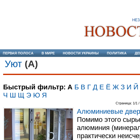
ПЕРВАЯ ПОЛОСА
В МИРЕ
НОВОСТИ УКРАИНЫ
ПОЛИТИКА
ДЕ
Уют
(А)
Быстрый фильтр:
А
Б
В
Г
Д
Е
Ё
Ж
З
И
Й
Ч
Ш
Щ
Э
Ю
Я
Страница: 1/1 /
Алюминиевые двери
Помимо этого сырь
алюминия (минерал
практически неисч