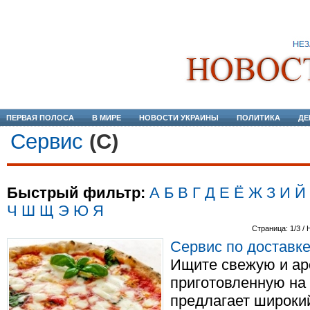
ПЕРВАЯ ПОЛОСА
В МИРЕ
НОВОСТИ УКРАИНЫ
ПОЛИТИКА
ДЕ
Сервис
(С)
Быстрый фильтр:
А
Б
В
Г
Д
Е
Ё
Ж
З
И
Й
Ч
Ш
Щ
Э
Ю
Я
Страница: 1/3 / 
Сервис по доставк
Ищите свежую и ар
приготовленную на 
предлагает широки