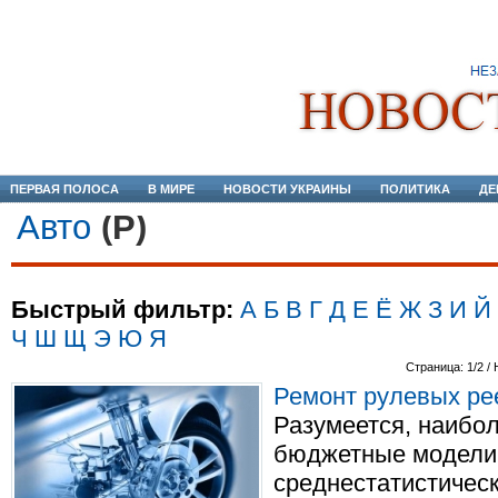
ПЕРВАЯ ПОЛОСА
В МИРЕ
НОВОСТИ УКРАИНЫ
ПОЛИТИКА
ДЕ
Авто
(Р)
Быстрый фильтр:
А
Б
В
Г
Д
Е
Ё
Ж
З
И
Й
Ч
Ш
Щ
Э
Ю
Я
Страница: 1/2 /
Ремонт рулевых рее
Разумеется, наибо
бюджетные модели,
среднестатистическ