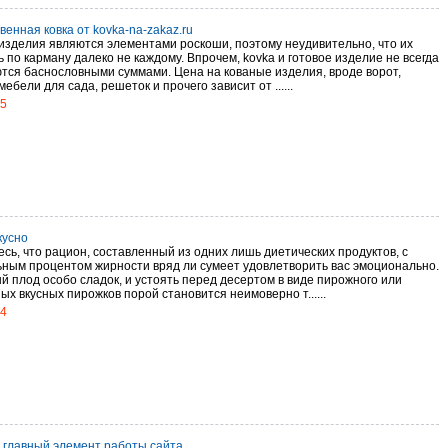
енная ковка от kovka-na-zakaz.ru
изделия являются элементами роскоши, поэтому неудивительно, что их
 по карману далеко не каждому. Впрочем, kovka и готовое изделие не всегда
тся баснословными суммами. Цена на кованые изделия, вроде ворот,
мебели для сада, решеток и прочего зависит от ......
15
кусно
сь, что рацион, составленный из одних лишь диетических продуктов, с
ным процентом жирности вряд ли сумеет удовлетворить вас эмоционально.
й плод особо сладок, и устоять перед десертом в виде пирожного или
х вкусных пирожков порой становится неимоверно т......
14
– главный элемент работы сайта