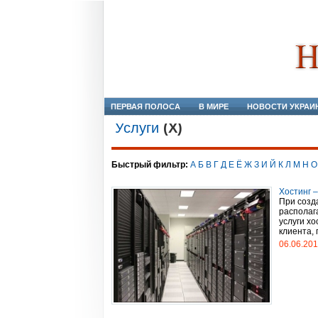
ПЕРВАЯ ПОЛОСА
В МИРЕ
НОВОСТИ УКРАИ
Услуги
(Х)
Быстрый фильтр:
А
Б
В
Г
Д
Е
Ё
Ж
З
И
Й
К
Л
М
Н
О
Хостинг 
При созд
располаг
услуги х
клиента, 
06.06.20