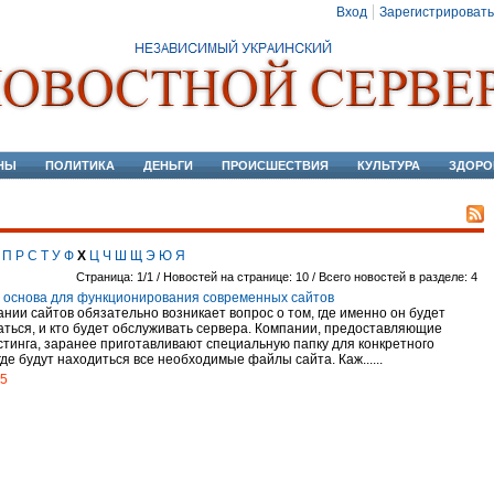
Вход
Зарегистрировать
НЫ
ПОЛИТИКА
ДЕНЬГИ
ПРОИСШЕСТВИЯ
КУЛЬТУРА
ЗДОРО
П
Р
С
Т
У
Ф
Х
Ц
Ч
Ш
Щ
Э
Ю
Я
Страница: 1/1 / Новостей на странице: 10 / Всего новостей в разделе: 4
– основа для функционирования современных сайтов
ании сайтов обязательно возникает вопрос о том, где именно он будет
аться, и кто будет обслуживать сервера. Компании, предоставляющие
остинга, заранее приготавливают специальную папку для конкретного
где будут находиться все необходимые файлы сайта. Каж......
15