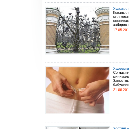
Художеств
Кованые 
стоимость
оцениваю
заборов, 
17.05.20
Худеем в
Согласите
минималь
Запретны
бабушкины
21.08.20
Хостинг 