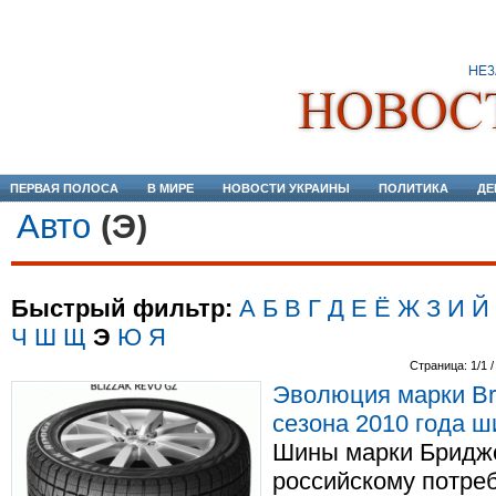
ПЕРВАЯ ПОЛОСА
В МИРЕ
НОВОСТИ УКРАИНЫ
ПОЛИТИКА
ДЕ
Авто
(Э)
Быстрый фильтр:
А
Б
В
Г
Д
Е
Ё
Ж
З
И
Й
Ч
Ш
Щ
Э
Ю
Я
Страница: 1/1 /
Эволюция марки Bri
сезона 2010 года ш
Шины марки Бриджс
российскому потре