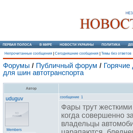
ПЕРВАЯ ПОЛОСА
В МИРЕ
НОВОСТИ УКРАИНЫ
ПОЛИТИКА
ДЕ
Непрочитанные сообщения
|
Сегодняшние сообщения
|
Темы без ответов
Форумы
/
Публичный форум
/
Горячие 
для шин автотранспорта
Автор
сообщение 1
uduguv
Фары трут жесткими 
когда совершенно з
владельцы автомоби
Members
царапаются, бледне