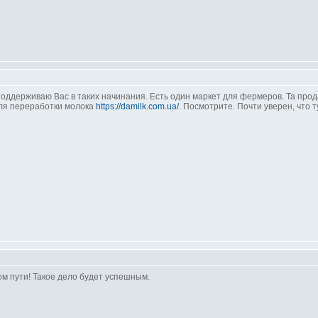
оддерживаю Вас в таких начинания. Есть один маркет для фермеров. Та про
ля переработки молока
https://damilk.com.ua/
. Посмотрите. Почти уверен, что 
м пути! Такое дело будет успешным.