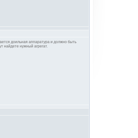
дается доильная аппаратура и должно быть
тут найдете нужный агрегат.