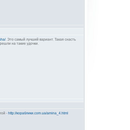
sha/
. Это самый лучший вариант. Такая снасть
решли на такие удочки.
гой -
http://кораблики.com.ua/amina_4.html