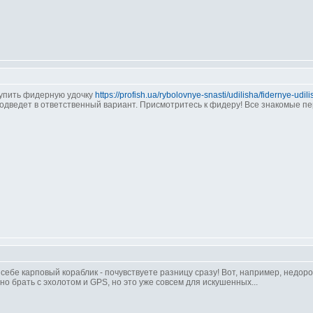
купить фидерную удочку
https://profish.ua/rybolovnye-snasti/udilisha/fidernye-udili
одведет в ответственный вариант. Присмотритесь к фидеру! Все знакомые пе
себе карповый кораблик - почувствуете разницу сразу! Вот, например, недоро
но брать с эхолотом и GPS, но это уже совсем для искушенных...