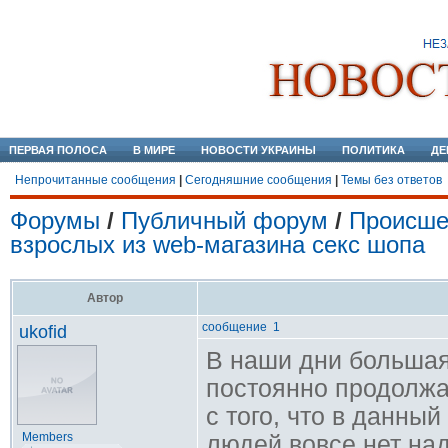
ПЕРВАЯ ПОЛОСА
В МИРЕ
НОВОСТИ УКРАИНЫ
ПОЛИТИКА
ДЕ
Непрочитанные сообщения
|
Сегодняшние сообщения
|
Темы без ответов
Форумы
/
Публичный форум
/
Происше
взрослых из web-магазина секс шопа
Автор
сообщение 1
ukofid
В наши дни большая
постоянно продолжа
с того, что в данн
Members
людей вовсе нет над