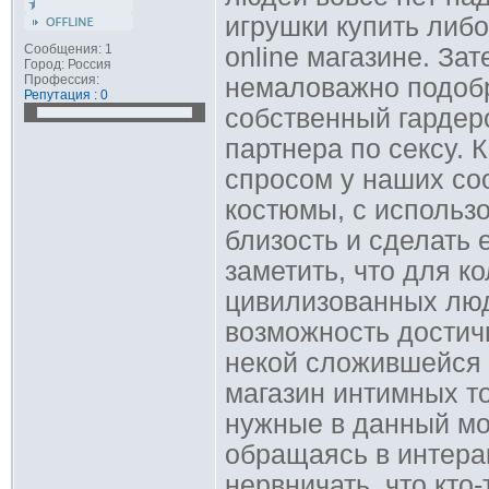
игрушки купить либ
Сообщения: 1
online магазине. За
Город: Россия
Профессия:
немаловажно подобр
Репутация : 0
собственный гардер
партнера по сексу. 
спросом у наших со
костюмы, с использ
близость и сделать
заметить, что для к
цивилизованных люд
возможность достичь
некой сложившейся 
магазин интимных т
нужные в данный мо
обращаясь в интер
нервничать, что кто