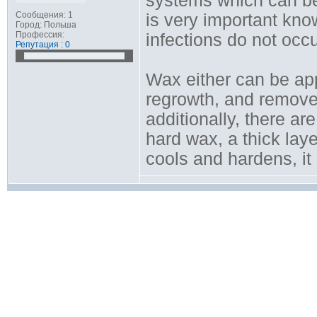
systems which can be
Сообщения: 1
is very important kn
Город: Польша
Профессия:
infections do not occu
Репутация : 0
Wax either can be appl
regrowth, and removed
additionally, there ar
hard wax, a thick lay
cools and hardens, i