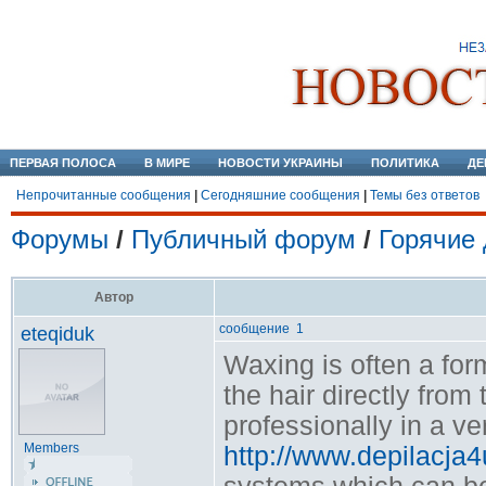
ПЕРВАЯ ПОЛОСА
В МИРЕ
НОВОСТИ УКРАИНЫ
ПОЛИТИКА
ДЕ
Непрочитанные сообщения
|
Сегодняшние сообщения
|
Темы без ответов
Форумы
/
Публичный форум
/
Горячие 
Автор
сообщение 1
eteqiduk
Waxing is often a for
the hair directly fro
professionally in a ve
Members
http://www.depilacja4u