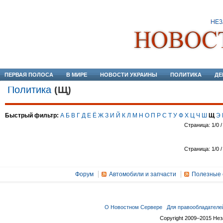
ПЕРВАЯ ПОЛОСА
В МИРЕ
НОВОСТИ УКРАИНЫ
ПОЛИТИКА
ДЕ
Политика
(Щ)
Быстрый фильтр:
А
Б
В
Г
Д
Е
Ё
Ж
З
И
Й
К
Л
М
Н
О
П
Р
С
Т
У
Ф
Х
Ц
Ч
Ш
Щ
Э
Страница: 1/0 /
Страница: 1/0 /
Форум
Автомобили и запчасти
Полезные 
О Новостном Сервере
Для правообладателе
Copyright 2009–2015 Не