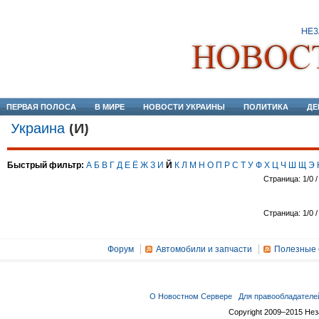
ПЕРВАЯ ПОЛОСА
В МИРЕ
НОВОСТИ УКРАИНЫ
ПОЛИТИКА
ДЕ
Украина
(Й)
Быстрый фильтр:
А
Б
В
Г
Д
Е
Ё
Ж
З
И
Й
К
Л
М
Н
О
П
Р
С
Т
У
Ф
Х
Ц
Ч
Ш
Щ
Э
Страница: 1/0 /
Страница: 1/0 /
Форум
Автомобили и запчасти
Полезные 
О Новостном Сервере
Для правообладателе
Copyright 2009–2015 Не