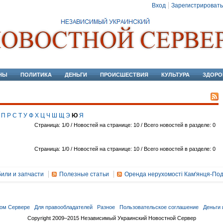
Вход
Зарегистрировать
НЫ
ПОЛИТИКА
ДЕНЬГИ
ПРОИСШЕСТВИЯ
КУЛЬТУРА
ЗДОРО
П
Р
С
Т
У
Ф
Х
Ц
Ч
Ш
Щ
Э
Ю
Я
Страница: 1/0 / Новостей на странице: 10 / Всего новостей в разделе: 0
Страница: 1/0 / Новостей на странице: 10 / Всего новостей в разделе: 0
или и запчасти
Полезные статьи
Оренда нерухомості Кам'янця-Под
ом Сервере
Для правообладателей
Разное
Пользовательское соглашение
Деньги 
Copyright 2009–2015 Независимый Украинский Новостной Сервер