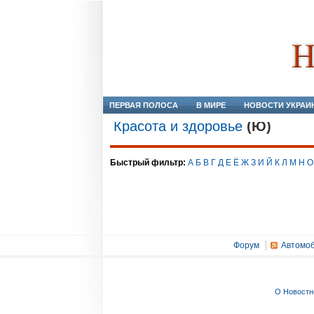
ПЕРВАЯ ПОЛОСА
В МИРЕ
НОВОСТИ УКРАИ
Красота и здоровье
(Ю)
Быстрый фильтр:
А
Б
В
Г
Д
Е
Ё
Ж
З
И
Й
К
Л
М
Н
О
Форум
Автомоб
О Новостн