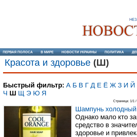
ПЕРВАЯ ПОЛОСА
В МИРЕ
НОВОСТИ УКРАИНЫ
ПОЛИТИКА
ДЕ
Красота и здоровье
(Ш)
Быстрый фильтр:
А
Б
В
Г
Д
Е
Ё
Ж
З
И
Й
Ч
Ш
Щ
Э
Ю
Я
Страница: 1/1 /
Шампунь холодный а
Однако мало кто за
средство в значите
здоровье и привлек