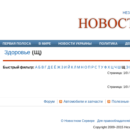
ПЕРВАЯ ПОЛОСА
В МИРЕ
НОВОСТИ УКРАИНЫ
ПОЛИТИКА
ДЕ
Здоровье
(Щ)
Быстрый фильтр:
А
Б
В
Г
Д
Е
Ё
Ж
З
И
Й
К
Л
М
Н
О
П
Р
С
Т
У
Ф
Х
Ц
Ч
Ш
Щ
Э
Страница: 1/0 /
Страница: 1/0 /
Форум
Автомобили и запчасти
Полезные 
О Новостном Сервере
Для правообладателе
Copyright 2009–2015 Не