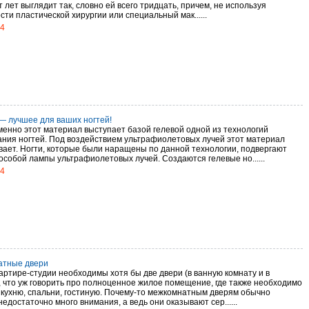
 лет выглядит так, словно ей всего тридцать, причем, не используя
ти пластической хирургии или специальный мак......
14
— лучшее для ваших ногтей!
менно этот материал выступает базой гелевой одной из технологий
ния ногтей. Под воздействием ультрафиолетовых лучей этот материал
вает. Ногти, которые были наращены по данной технологии, подвергают
особой лампы ультрафиолетовых лучей. Создаются гелевые но......
14
атные двери
артире-студии необходимы хотя бы две двери (в ванную комнату и в
, что уж говорить про полноценное жилое помещение, где также необходимо
 кухню, спальни, гостиную. Почему-то межкомнатным дверям обычно
едостаточно много внимания, а ведь они оказывают сер......