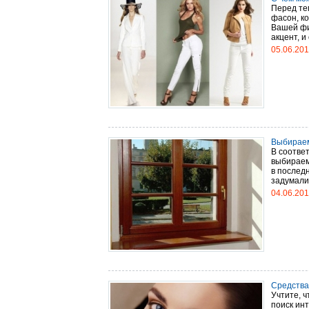
Перед тем
фасон, к
Вашей фи
акцент, и
05.06.20
Выбираем
В соотве
выбираем
в послед
задумалис
04.06.20
Средства
Учтите, ч
поиск ин