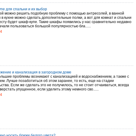
пе для спальни и их выбор
ей можно решить подобную проблему с помощью антресолей, в ванной
 в кухне можно сделать дополнительные полки, а вот для комнат и спальни
месту будет шкаф-купе. Такие шкафы появились у нас сравнительно недавно
ачали пользоваться большой популярностью бла......
14
жение и канализация в загородном доме
льшие проблемы возникают с канализацией и водоснабжением, а также с
ем. Лучше позаботиться об этом заранее, то есть, еще на стадии
ства. Если же сделать это не получилось, то не стоит отчаиваться, всегда
ерстать упущенное, если уделить этому немного сво......
14
жно носить брюки белого цвета?