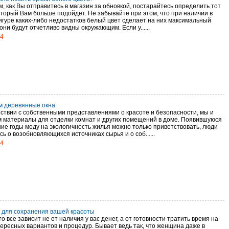
, как Вы отправитесь в магазин за обновкой, постарайтесь определить тот
оторый Вам больше подойдет. Не забывайте при этом, что при наличии в
гуре каких-либо недостатков белый цвет сделает на них максимальный
 они будут отчетливо видны окружающим. Если у......
14
 деревянные окна
тствии с собственными представлениями о красоте и безопасности, мы и
 материалы для отделки комнат и других помещений в доме. Появившуюся
ние годы моду на экологичность жилья можно только приветствовать, люди
ь о возобновляющихся источниках сырья и о соб......
14
 для сохранения вашей красоты
то все зависит не от наличия у вас денег, а от готовности тратить время на
тересных вариантов и процедур. Бывает ведь так, что женщина даже в