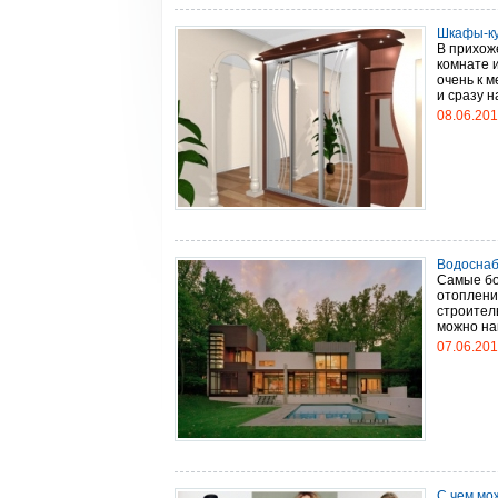
Шкафы-ку
В прихож
комнате и
очень к 
и сразу н
08.06.20
Водоснаб
Самые бо
отоплени
строитель
можно нав
07.06.20
С чем мо