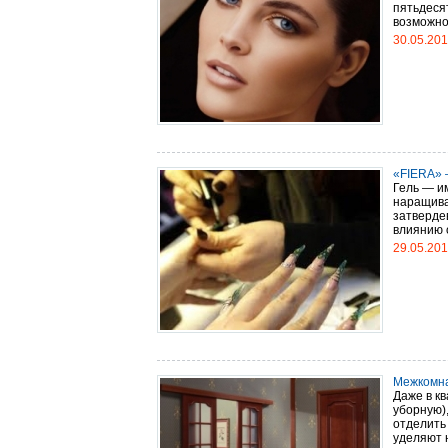
пятьдесят
возможнос
30.05.20
«FIERA» 
Гель — и
наращива
затверде
влиянию 
29.05.20
Межкомн
Даже в кв
уборную)
отделить
уделяют н