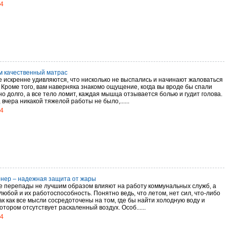
14
 качественный матрас
е искренне удивляются, что нисколько не выспались и начинают жаловаться
 Кроме того, вам наверняка знакомо ощущение, когда вы вроде бы спали
о долго, а все тело ломит, каждая мышца отзывается болью и гудит голова.
 вчера никакой тяжелой работы не было,......
14
нер – надежная защита от жары
 перепады не лучшим образом влияют на работу коммунальных служб, а
любой и их работоспособность. Понятно ведь, что летом, нет сил, что-либо
ак как все мысли сосредоточены на том, где бы найти холодную воду и
котором отсутствует раскаленный воздух. Особ......
14