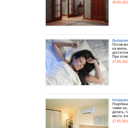
28.05.20
Выбираем
Потом вс
на жизнь.
достаточн
При этом,
27.05.20
Кондицио
Подобные
также на 
делать, т
место, в 
27.05.20