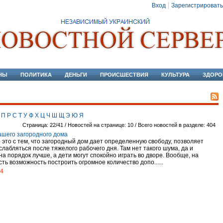
Вход
Зарегистрировать
НЫ
ПОЛИТИКА
ДЕНЬГИ
ПРОИСШЕСТВИЯ
КУЛЬТУРА
ЗДОРО
П
Р
С
Т
У
Ф
Х
Ц
Ч
Ш
Щ
Э
Ю
Я
Страница: 22/41 / Новостей на странице: 10 / Всего новостей в разделе: 404
ашего загородного дома
 это с тем, что загородный дом дает определенную свободу, позволяет
слабляться после тяжелого рабочего дня. Там нет такого шума, да и
на порядок лучше, а дети могут спокойно играть во дворе. Вообще, на
сть возможность построить огромное количество допо......
14