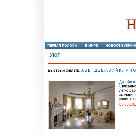
ПЕРВАЯ ПОЛОСА
В МИРЕ
НОВОСТИ УКРАИ
Уют
Быстрый фильтр:
А
Б
В
Г
Д
Е
Ё
Ж
З
И
Й
К
Л
М
Н
О
Дизайн в
Связанно
легко рас
экология 
участке е
08.06.20