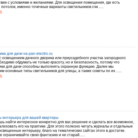
твии с условиями и желаниями. Для освещения помещения, где есть
потолок, именно точечные варианты светильников счи......
15
ки для дачи на pan-electric.ru
 с освещением дачного дворика или приусадебного участка загородного
ходимо обдумать не только красоту, но и безопасность, потому что
ики для дачи способны выполнять охранную функцию. Далее мы
м основные типы светильников для улицы, а также советы по их ......
15
 интерьера для вашей квартиры
шь найти интересное конкретно для вас решение и сделать все возможное,
ализовать его на практике. Для этого полезно читать журналы и отдельные
освященные интерьеру, благо на тематических сайтах этого в достатке.
е ограничивайте свою фантазию и не старай......