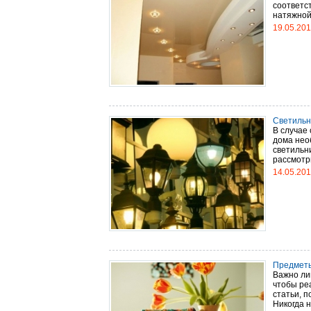
соответс
натяжной 
19.05.20
Светильни
В случае
дома необ
светильн
рассмотри
14.05.20
Предметы
Важно ли
чтобы ре
статьи, п
Никогда н