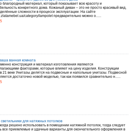
то благородный материал, который показывает всю красоту и
бельность конкретного дома. Кожаный диван – это не просто красивый вид,
еделённые сложности в процессе эксплуатации. На сайте
w.zlatamebel.ua/category/lampolet предварительно можно о......
15
 ваша ванная комната
именно конструкция и материал изготовления являются
лагающими факторами, которые влияют на цену изделия. Конструкции
 в 21 веке Унитазы делятся на подвесные и напольные унитазы. Подвесной
ляется достаточно новой моделью, так как появился сравнительно н......
15
 светильники для натяжных потолков
 когда решено использовать в помещении натяжной потолок, тогда следует
ь все приемлемые и удачные варианты для окончательного оформления в