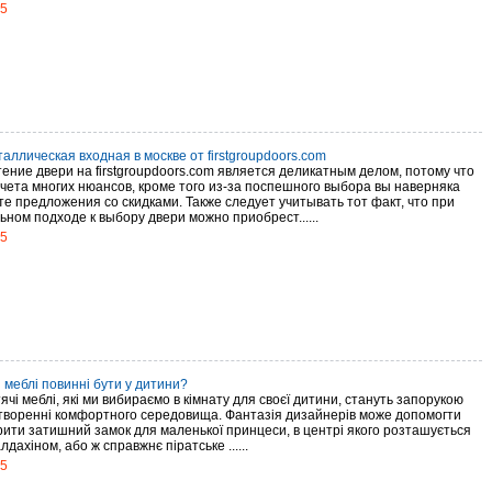
15
аллическая входная в москве от firstgroupdoors.com
ение двери на firstgroupdoors.com является деликатным делом, потому что
учета многих нюансов, кроме того из-за поспешного выбора вы наверняка
е предложения со скидками. Также следует учитывать тот факт, что при
ном подходе к выбору двери можно приобрест......
15
і меблі повинні бути у дитини?
тячі меблі, які ми вибираємо в кімнату для своєї дитини, стануть запорукою
 створенні комфортного середовища. Фантазія дизайнерів може допомогти
рити затишний замок для маленької принцеси, в центрі якого розташується
алдахіном, або ж справжнє піратське ......
15