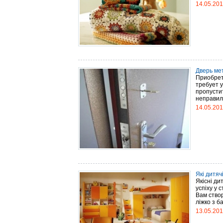
14.05.20
Дверь мет
Приобрет
требует 
пропустит
неправиль
14.05.20
Які дитяч
Якісні ди
успіху у
Вам ство
ліжко з б
13.05.20