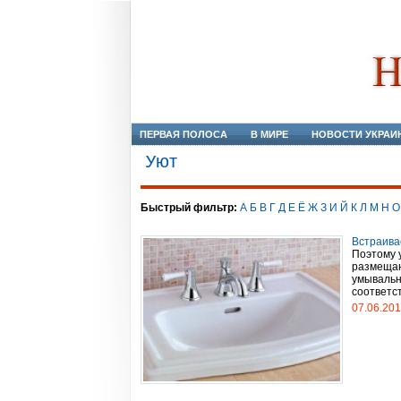
ПЕРВАЯ ПОЛОСА
В МИРЕ
НОВОСТИ УКРАИ
Уют
Быстрый фильтр:
А
Б
В
Г
Д
Е
Ё
Ж
З
И
Й
К
Л
М
Н
О
Встраива
Поэтому 
размещаю
умывальн
соответст
07.06.20