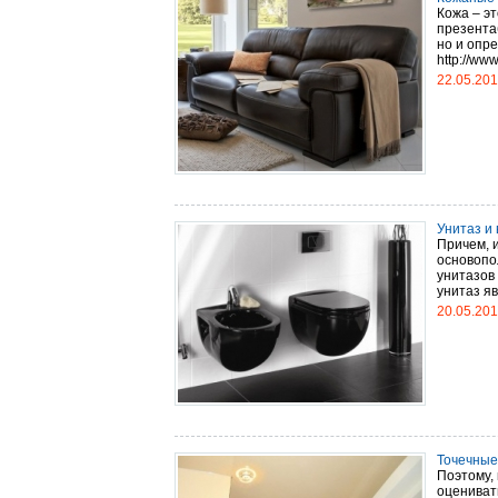
Кожа – э
презента
но и опр
http://ww
22.05.20
Унитаз и
Причем, 
основопо
унитазов
унитаз яв
20.05.20
Точечные
Поэтому,
оцениват