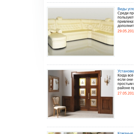
Виды угл
Среди пр
пользуют
привлека
дополните
29.05.20
Установк
Когда вс
если они 
простым 
районе пр
27.05.20
Кожаные 