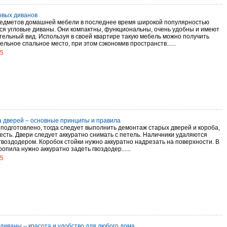
овых диванов
едметов домашней мебели в последнее время широкой популярностью
ся угловые диваны. Они компактны, функциональны, очень удобны и имеют
тельный вид. Используя в своей квартире такую мебель можно получить
льное спальное место, при этом сэкономив пространств......
15
а дверей – основные принципы и правила
ё подготовлено, тогда следует выполнить демонтаж старых дверей и короба,
есть. Двери следует аккуратно снимать с петель. Наличники удаляются
гвоздодером. Коробок стойки нужно аккуратно надрезать на поверхности. В
опила нужно аккуратно задеть гвоздодер......
15
диваны – красота и удобство для любого дома