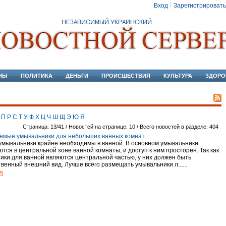
Вход
Зарегистрировать
НЫ
ПОЛИТИКА
ДЕНЬГИ
ПРОИСШЕСТВИЯ
КУЛЬТУРА
ЗДОРО
П
Р
С
Т
У
Ф
Х
Ц
Ч
Ш
Щ
Э
Ю
Я
Страница: 13/41 / Новостей на странице: 10 / Всего новостей в разделе: 404
емые умывальники для небольших ванных комнат
умывальники крайне необходимы в ванной. В основном умывальники
тся в центральной зоне ванной комнаты, и доступ к ним просторен. Так как
ики для ванной являются центральной частью, у них должен быть
венный внешний вид. Лучше всего размещать умывальники л......
15