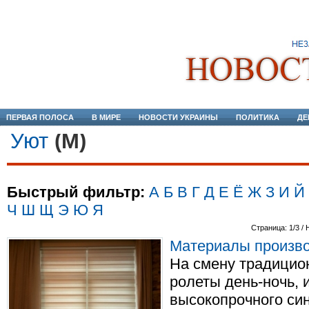
ПЕРВАЯ ПОЛОСА
В МИРЕ
НОВОСТИ УКРАИНЫ
ПОЛИТИКА
ДЕ
Уют
(М)
Быстрый фильтр:
А
Б
В
Г
Д
Е
Ё
Ж
З
И
Й
Ч
Ш
Щ
Э
Ю
Я
Страница: 1/3 / 
Материалы произво
На смену традицио
ролеты день-ночь, 
высокопрочного син