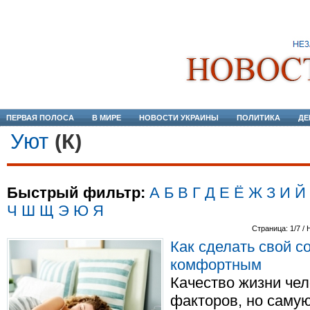
ПЕРВАЯ ПОЛОСА
В МИРЕ
НОВОСТИ УКРАИНЫ
ПОЛИТИКА
ДЕ
Уют
(К)
Быстрый фильтр:
А
Б
В
Г
Д
Е
Ё
Ж
З
И
Й
Ч
Ш
Щ
Э
Ю
Я
Страница: 1/7 / 
Как сделать свой с
комфортным
Качество жизни чел
факторов, но самую