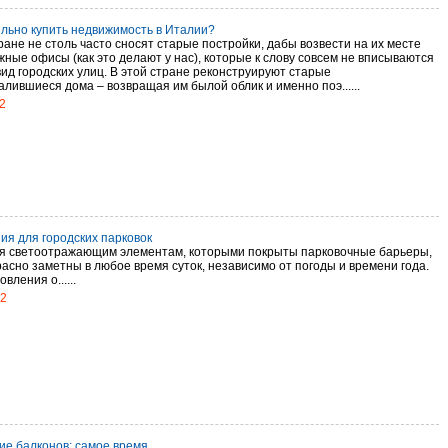
ильно купить недвижимость в Италии?
ране не столь часто сносят старые постройки, дабы возвести на их месте
жные офисы (как это делают у нас), которые к слову совсем не вписываются
вид городских улиц. В этой стране реконструируют старые
лившиеся дома – возвращая им былой облик и именно поэ......
2
ия для городских парковок
я светоотражающим элементам, которыми покрыты парковочные барьеры,
расно заметны в любое время суток, независимо от погоды и времени года.
вления о......
12
ие балконов: самое время