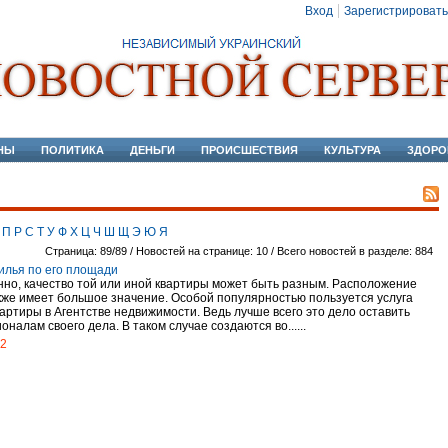
Вход
Зарегистрировать
НЫ
ПОЛИТИКА
ДЕНЬГИ
ПРОИСШЕСТВИЯ
КУЛЬТУРА
ЗДОРО
П
Р
С
Т
У
Ф
Х
Ц
Ч
Ш
Щ
Э
Ю
Я
Страница: 89/89 / Новостей на странице: 10 / Всего новостей в разделе: 884
илья по его площади
нно, качество той или иной квартиры может быть разным. Расположение
кже имеет большое значение. Особой популярностью пользуется услуга
вартиры в Агентстве недвижимости. Ведь лучше всего это дело оставить
налам своего дела. В таком случае создаются во......
12