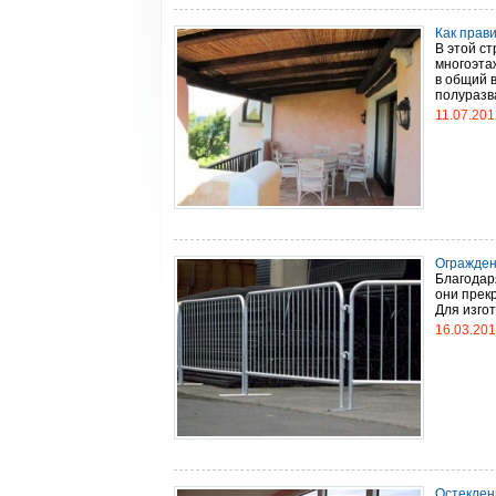
Как прав
В этой ст
многоэта
в общий 
полуразва
11.07.201
Огражден
Благодар
они прек
Для изгото
16.03.20
Остеклен