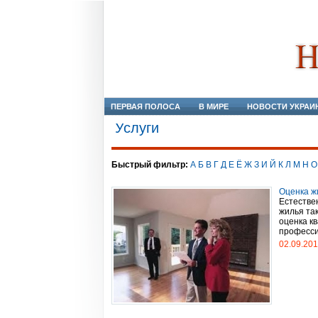
ПЕРВАЯ ПОЛОСА
В МИРЕ
НОВОСТИ УКРАИ
Услуги
Быстрый фильтр:
А
Б
В
Г
Д
Е
Ё
Ж
З
И
Й
К
Л
М
Н
О
Оценка ж
Естестве
жилья та
оценка к
профессио
02.09.20