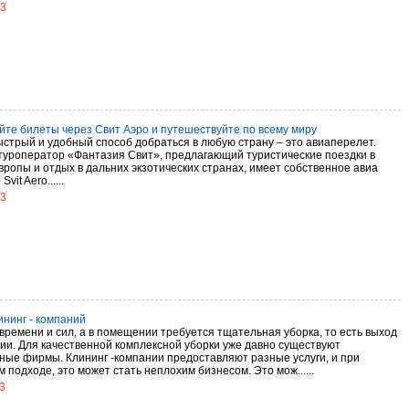
13
йте билеты через Свит Аэро и путешествуйте по всему миру
стрый и удобный способ добраться в любую страну – это авиаперелет.
туроператор «Фантазия Свит», предлагающий туристические поездки в
вропы и отдых в дальних экзотических странах, имеет собственное авиа
vit Aero......
13
ининг - компаний
 времени и сил, а в помещении требуется тщательная уборка, то есть выход
ции. Для качественной комплексной уборки уже давно существуют
ные фирмы. Клининг -компании предоставляют разные услуги, и при
 подходе, это может стать неплохим бизнесом. Это мож......
3