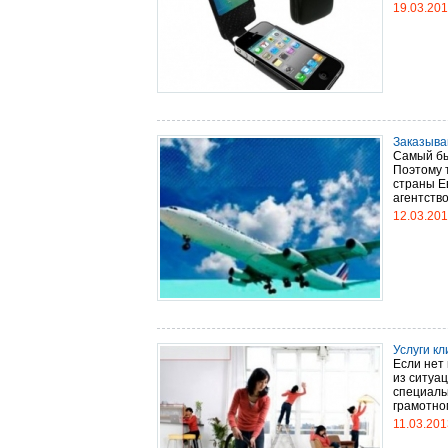
19.03.20
Заказыва
Самый бы
Поэтому 
страны Е
агентство S
12.03.20
Услуги кл
Если нет
из ситуа
специаль
грамотном
11.03.201