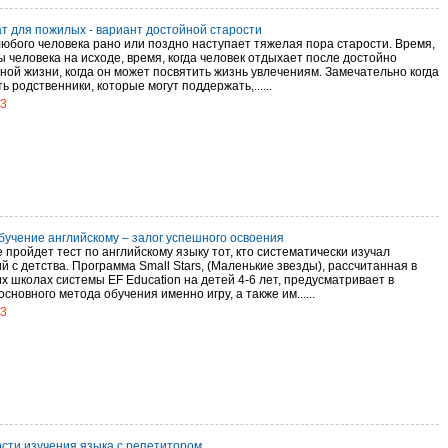
т для пожилых - вариант достойной старости
любого человека рано или поздно наступает тяжелая пора старости. Время,
ы человека на исходе, время, когда человек отдыхает после достойно
ной жизни, когда он может посвятить жизнь увлечениям. Замечательно когда
ь родственники, которые могут поддержать,......
13
бучение английскому – залог успешного освоения
пройдет тест по английскому языку тот, кто систематически изучал
й с детства. Программа Small Stars, (Маленькие звезды), рассчитанная в
х школах системы EF Education на детей 4-6 лет, предусматривает в
основного метода обучения именно игру, а также им......
13
сти изучения языка с репетитором