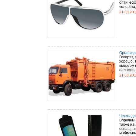
оптическ
человека,
21.03.20
Организа
Говорят,
хорошо. 
вывозом 
налажена,
21.03.20
Чехлы дл
Впрочем,
также нач
оснащенн
мобильный