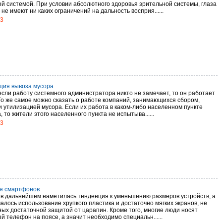
ой системой. При условии абсолютного здоровья зрительной системы, глаза
 не имеют ни каких ограничений на дальность восприя......
13
ция вывоза мусора
 если работу системного администратора никто не замечает, то он работает
То же самое можно сказать о работе компаний, занимающихся сбором,
и утилизацией мусора. Если их работа в каком-либо населенном пункте
 то жители этого населенного пункта не испытыва......
13
я смартфонов
 в дальнейшем наметилась тенденция к уменьшению размеров устройств, а
алось использование хрупкого пластика и достаточно мягких экранов, не
ых достаточной защитой от царапин. Кроме того, многие люди носят
 телефон на поясе, а значит необходимо специальн......