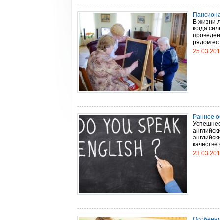
Пансиона
В жизни 
когда сил
проведен
рядом ест
25.03.20
Раннее о
Успешнее 
английски
английски
качестве 
23.03.20
Особенно