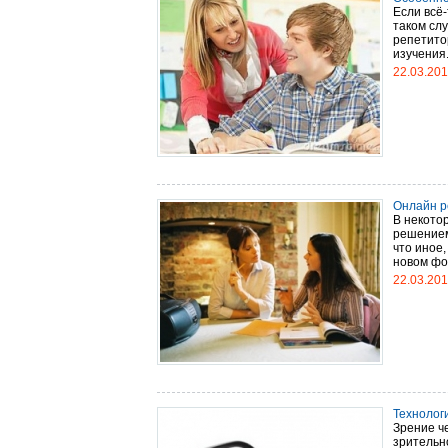
Если всё-
таком сл
репетито
изучения.
22.03.20
Онлайн р
В некото
решением
что иное,
новом фор
22.03.20
Технолог
Зрение ч
зрительн