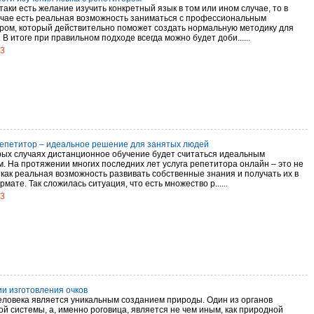
таки есть желание изучить конкретный язык в том или ином случае, то в
учае есть реальная возможность заниматься с профессиональным
ром, который действительно поможет создать нормальную методику для
 В итоге при правильном подходе всегда можно будет доби......
13
епетитор – идеальное решение для занятых людей
рых случаях дистанционное обучение будет считаться идеальным
. На протяжении многих последних лет услуга репетитора онлайн – это не
 как реальная возможность развивать собственные знания и получать их в
мате. Так сложилась ситуация, что есть множество р......
13
ии изготовления очков
еловека является уникальным созданием природы. Один из органов
ой системы, а, именно роговица, является не чем иным, как природной