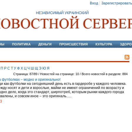
Вход
Зарегистрировать
НЫ
ПОЛИТИКА
ДЕНЬГИ
ПРОИСШЕСТВИЯ
КУЛЬТУРА
ЗДОРО
П
Р
С
Т
У
Ф
Х
Ц
Ч
Ш
Щ
Э
Ю
Я
Страница: 87/89 / Новостей на странице: 10 / Всего новостей в разделе: 884
а футболках – модно и оригинально!
и как футболки на сегодняшний день есть в гардеробе у каждого человека.
жду носят и дети и взрослые, майки не имеют ограничений по возрасту и
одно дело, когда это стандарт, ширпотреб, которым рынки каждого города
валены, и совсем иное – это оригиналь......
13