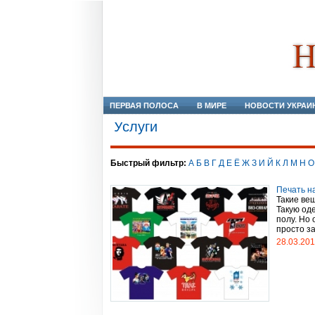
ПЕРВАЯ ПОЛОСА
В МИРЕ
НОВОСТИ УКРАИ
Услуги
Быстрый фильтр:
А
Б
В
Г
Д
Е
Ё
Ж
З
И
Й
К
Л
М
Н
О
Печать н
Такие вещ
Такую оде
полу. Но 
просто за
28.03.20