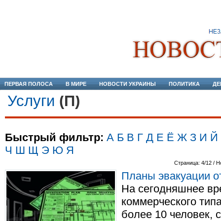
ПЕРВАЯ ПОЛОСА
В МИРЕ
НОВОСТИ УКРАИНЫ
ПОЛИТИКА
ДЕ
Услуги
(П)
Быстрый фильтр:
А
Б
В
Г
Д
Е
Ё
Ж
З
И
Й
Ч
Ш
Щ
Э
Ю
Я
Страница: 4/12 / Н
Планы эвакуации о
На сегодняшнее в
коммерческого типа
более 10 человек, 