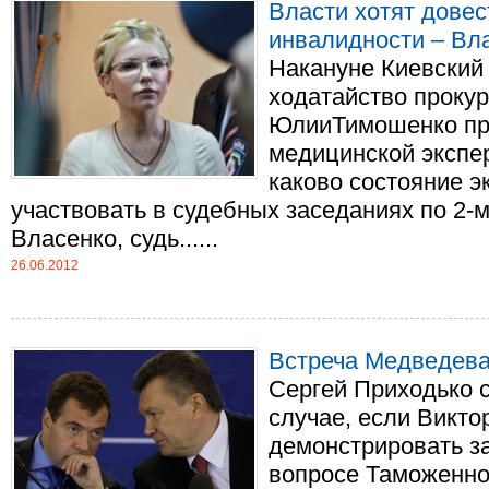
Власти хотят дове
инвалидности – Вл
Накануне Киевский
ходатайство прокур
ЮлииТимошенко пр
медицинской экспе
каково состояние э
участвовать в судебных заседаниях по 2-м
Власенко, судь......
26.06.2012
Встреча Медведева
Сергей Приходько с
случае, если Викто
демонстрировать з
вопросе Таможенног