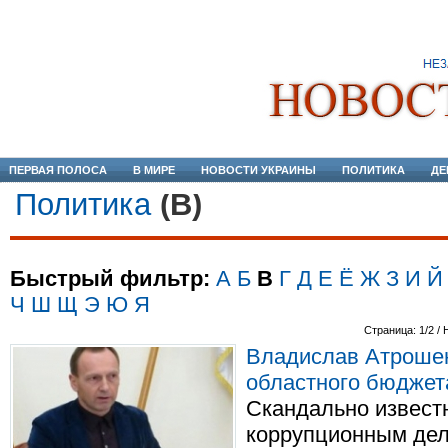
ПЕРВАЯ ПОЛОСА
В МИРЕ
НОВОСТИ УКРАИНЫ
ПОЛИТИКА
ДЕ
Политика
(В)
Быстрый фильтр:
А
Б
В
Г
Д
Е
Ё
Ж
З
И
Й
Ч
Ш
Щ
Э
Ю
Я
Страница: 1/2 / 
Владислав Атрошен
областного бюджет
Скандально извест
коррупционным де