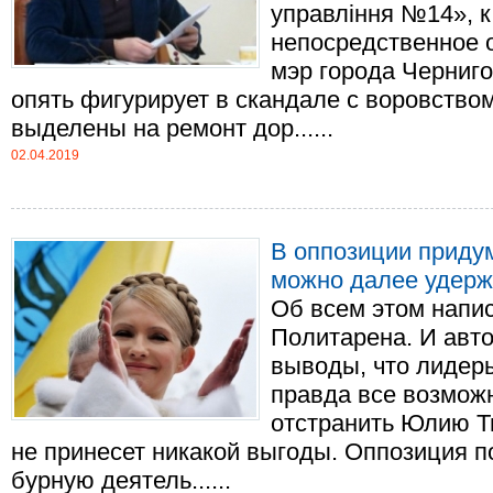
управління №14», к
непосредственное 
мэр города Черниг
опять фигурирует в скандале с воровство
выделены на ремонт дор......
02.04.2019
В оппозиции приду
можно далее удерж
Об всем этом напи
Политарена. И авто
выводы, что лидер
правда все возмож
отстранить Юлию Т
не принесет никакой выгоды. Оппозиция 
бурную деятель......